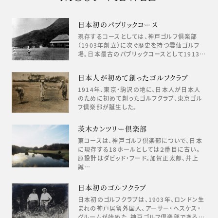
日本初のパブリックコース
現存するコースとしては、神戸ゴルフ倶楽部
（1903年創立）に次ぐ歴史を持つ雲仙ゴルフ
場。日本最古のパブリックコースとして1913…
日本人が初めて創ったゴルフクラブ
1914年、東京・駒沢の地に、日本人が日本人
のために初めて創ったゴルフクラブ、東京ゴル
フ倶楽部が誕生した。
茨木カンツリー倶楽部
東コースは、神戸ゴルフ倶楽部についで、日本
に現存する18ホールとしては２番目に古い。
原設計はダビッド・フード。加賀正太郎、井上
誠…
日本初のゴルフクラブ
日本初のゴルフクラブは、1903年、ロンドン生
まれの神戸居留外国人、アーサー・ヘスケス・
グルームが始めた、神戸ゴルフ倶楽部である…