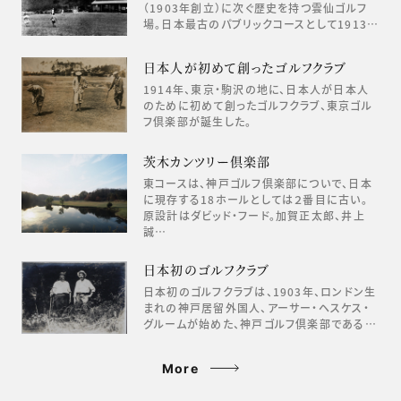
（1903年創立）に次ぐ歴史を持つ雲仙ゴルフ
場。日本最古のパブリックコースとして1913…
日本人が初めて創ったゴルフクラブ
1914年、東京・駒沢の地に、日本人が日本人
のために初めて創ったゴルフクラブ、東京ゴル
フ倶楽部が誕生した。
茨木カンツリー倶楽部
東コースは、神戸ゴルフ倶楽部についで、日本
に現存する18ホールとしては２番目に古い。
原設計はダビッド・フード。加賀正太郎、井上
誠…
日本初のゴルフクラブ
日本初のゴルフクラブは、1903年、ロンドン生
まれの神戸居留外国人、アーサー・ヘスケス・
グルームが始めた、神戸ゴルフ倶楽部である…
More