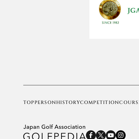
TOP
PERSON
HISTORY
COMPETITION
COURS