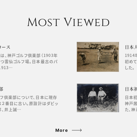
Most Viewed
コース
日本
は、神戸ゴルフ倶楽部（1903年
191
持つ雲仙ゴルフ場。日本最古のパ
初めて
913…
した。
部
日本
ルフ倶楽部についで、日本に現存
日本初
は２番目に古い。原設計はダビッ
神戸居
郎、井上誠…
た、神
More