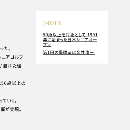
INDEX
50歳以上を対象として 1991
年に始まった日本シニアオー
プン
った。
第1回の優勝者は金井清一
シニアゴルフ
始が遅れた理
50歳以上の
ていく。
催が実現。