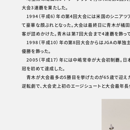
大会3連覇を果たした。
1994（平成6）年の第4回大会には米国のシニア
て豪華な顔ぶれとなった。大会は最終日に青木が橘田光
客が詰めかけた。青木は第7回大会まで4連覇を飾って
1998（平成10）年の第8回大会からはJGAの単
優勝を飾った。
2005（平成17）年には中嶋常幸が大会初制覇。日
冠を初めて達成した。
青木が大会最多の5勝目を挙げたのが65歳で迎えた2
逆転劇で、大会史上初のエージシュートと大会最年長