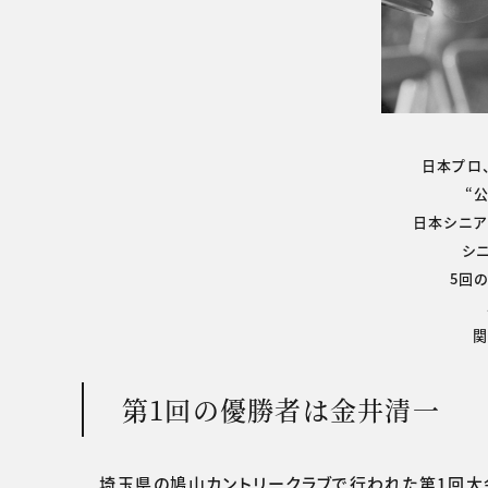
日本プロ
“
日本シニア
シ
5回
第1回の優勝者は金井清一
埼玉県の鳩山カントリークラブで行われた第1回大