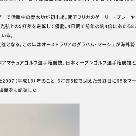
ツアーで活躍中の青木功が初出場。南アフリカのゲーリー・プレー
弘との5打差を逆転して優勝。4日間で前年の約4倍にあたる83
いる。
独主催となる。この年はオーストラリアのグラハム・マーシュが海外
本アマチュアゴルフ選手権競技、日本オープンゴルフ選手権競技と
007（平成19）年のこと。6打差5位で迎えた最終日に65をマ
優勝をも記録した。