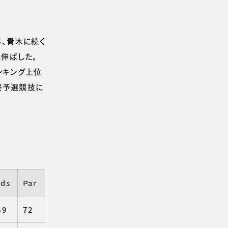
井、青木に続く
に伸ばした。
ンキング上位
終予選競技に
rds
Par
69
72