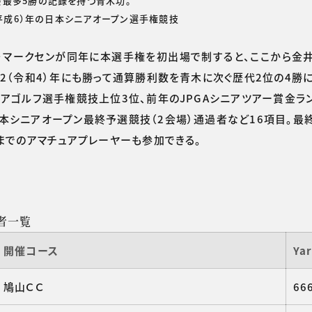
会最多5勝の記録を持つ青木功。
（平成6）年の日本シニアオープン選手権競技
ヤド・マークセンが同年に本選手権を初出場で制すると、ここから金
22（令和4）年にも勝って通算勝利数を青木に次ぐ歴代2位の4勝
アゴルフ選手権競技上位3位、前年のJPGAシニアツアー賞金ラ
本シニアオープン最終予選競技（2会場）通過者など16項目。最
9までのアマチュアプレーヤーも参加できる。
者一覧
開催コース
Ya
鳩山ＣＣ
66