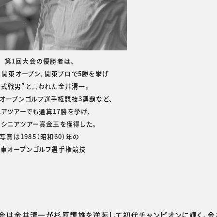
第1回大会の優勝者は、
、関東オープン、関東プロで5勝を挙げ
公式戦男”と言われた金井清一。
オープンゴルフ選手権競技3連覇など、
ニアツアーでも通算17勝を挙げ、
のシニアツアー賞金王を獲得した。
写真は1985（昭和60）年の
関東オープンゴルフ選手権競技
会は金井清一が杉原輝雄を逆転して初代チャンピオンに輝く。金