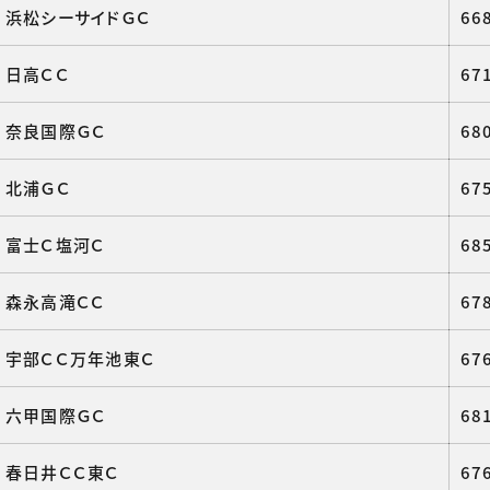
浜松シーサイドＧＣ
66
日高ＣＣ
67
奈良国際ＧＣ
68
北浦ＧＣ
67
富士Ｃ塩河Ｃ
68
森永高滝ＣＣ
67
宇部ＣＣ万年池東Ｃ
67
六甲国際ＧＣ
68
春日井ＣＣ東Ｃ
67