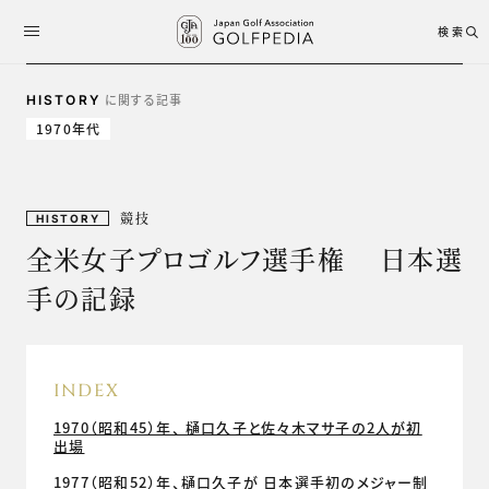
検索
に関する記事
HISTORY
1970年代
競技
HISTORY
全米女子プロゴルフ選手権 日本選
手の記録
INDEX
1970（昭和45）年、 樋口久子と佐々木マサ子の2人が初
出場
1977（昭和52）年、樋口久子が 日本選手初のメジャー制