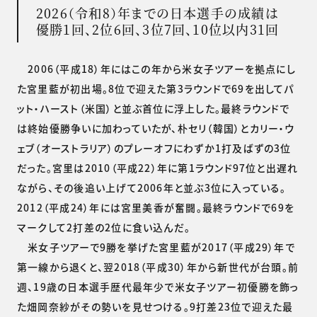
2026（令和8）年までの日本選手の成績は
優勝1回、2位6回、3位7回、10位以内31回
2006（平成18）年にはこの年から米女子ツアーを拠点にし
た宮里藍が初出場。8位で迎えた第3ラウンドで69を出してパ
ット・ハースト（米国）と並ぶ首位に浮上した。最終ラウンドで
は終始優勝争いに加わっていたが、朴セリ（韓国）とカリー・ウ
ェブ（オーストラリア）のプレーオフにわずか1打及ばずの3位
だった。宮里は2010（平成22）年に第1ラウンド97位と出遅れ
ながら、その後追い上げて2006年と並ぶ3位に入っている。
2012（平成24）年には宮里美香が奮闘。最終ラウンドで69を
マークして2打差の2位に食い込んだ。
米女子ツアーで9勝を挙げた宮里藍が2017（平成29）年で
第一線から退くと、翌2018（平成30）年から新世代が台頭。前
週、19歳の日本選手歴代最年少で米女子ツアー初優勝を飾っ
た畑岡奈紗がその勢いを見せつける。9打差23位で迎えた最