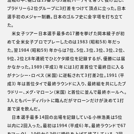
ブラドリーら2位グループに3打差をつけて頂点に立った。日本
選手初のメジャー制覇。日本のゴルフ史に金字塔を打ち立て
た。
米女子ツアー日本選手最多の17勝を挙げた岡本綾子が初
めて全米女子プロでプレーしたのは1983（昭和58）年だっ
た。翌1984（昭和59）年からは7位、5位、3位、3位、3位、2位、
9位、2位と8年連続でひとケタ順位を記録するが、優勝には届
かなかった。1989（平成1）年には1打差首位で最終日に入る
がナンシー・ロペス（米国）に逆転されて3打差2位。1991（平
成3）年は首位タイで最終ラウンドに入り、最終組を共にしたブ
ラドリー、メグ・マローン（米国）と首位に並んで最終ホールへ。
3人ともバーディパットに臨んだがマローンだけが決めて1打
差で涙を飲んだ。
日本選手最多14回の出場を記録している小林浩美は5位
以内に2回入った。最初は1994（平成6）年。最終ラウンドで67
をマークし、10位から3位に順位を上げて終了している。2回