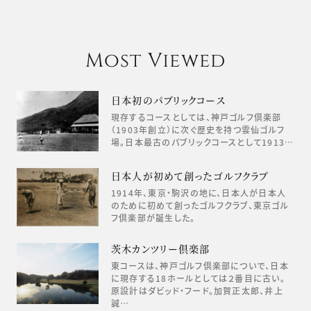
Most Viewed
日本初のパブリックコース
現存するコースとしては、神戸ゴルフ倶楽部
（1903年創立）に次ぐ歴史を持つ雲仙ゴルフ
場。日本最古のパブリックコースとして1913…
日本人が初めて創ったゴルフクラブ
1914年、東京・駒沢の地に、日本人が日本人
のために初めて創ったゴルフクラブ、東京ゴル
フ倶楽部が誕生した。
茨木カンツリー倶楽部
東コースは、神戸ゴルフ倶楽部についで、日本
に現存する18ホールとしては２番目に古い。
原設計はダビッド・フード。加賀正太郎、井上
誠…