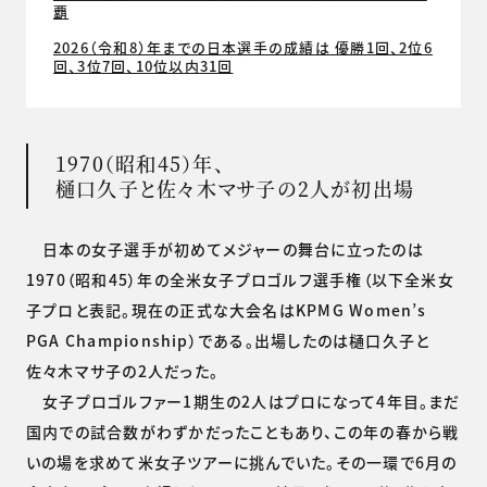
覇
2026（令和8）年までの日本選手の成績は 優勝1回、2位6
回、3位7回、10位以内31回
1970（昭和45）年、
樋口久子と佐々木マサ子の2人が初出場
日本の女子選手が初めてメジャーの舞台に立ったのは
1970（昭和45）年の全米女子プロゴルフ選手権（以下全米女
子プロと表記。現在の正式な大会名はKPMG Women’s
PGA Championship）である。出場したのは樋口久子と
佐々木マサ子の2人だった。
女子プロゴルファー1期生の2人はプロになって4年目。まだ
国内での試合数がわずかだったこともあり、この年の春から戦
いの場を求めて米女子ツアーに挑んでいた。その一環で6月の