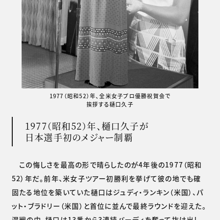
1977（昭和52）年、全米女子プロ優勝祝賀会で
挨拶する樋口久子
1977（昭和52）年、樋口久子が
日本選手初のメジャー制覇
この悔しさを最高の形で晴らしたのが4年後の1977（昭和
52）年だ。前年、米女子ツアー初勝利を挙げて彼の地でも確
固たる地位を築いていた樋口はジュディ・ランキン（米国）、パ
ット・ブラドリー（米国）と首位に並んで最終ラウンドを迎えた。
混戦の中、樋口は13番から3連続バーディを奪って抜け出し、