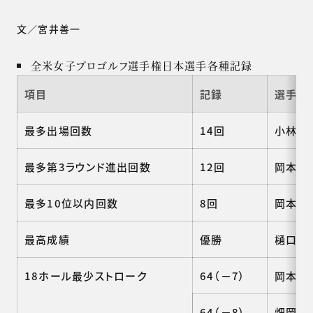
文／宮井善一
全米女子プロゴルフ選手権日本選手各種記録
項目
記録
選手名
最多出場回数
14回
小林浩
最多第3ラウンド進出回数
12回
岡本綾
最多10位以内回数
8回
岡本綾
最高成績
優勝
樋口久子
18ホール最少ストローク
64（－7）
岡本綾子
64（－8）
畑岡奈紗