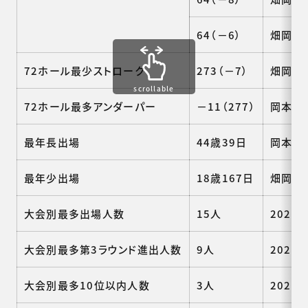
64（－6）
畑岡奈紗
72ホール最少ストローク
273（－7）
畑岡奈紗
scrollable
72ホール最多アンダーパー
－11（277）
岡本綾子
最年長出場
44歳39日
岡本綾子
最年少出場
18歳167日
畑岡奈紗
大会別最多出場人数
15人
2025、
大会別最多第3ラウンド進出人数
9人
2026
大会別最多10位以内人数
3人
2024