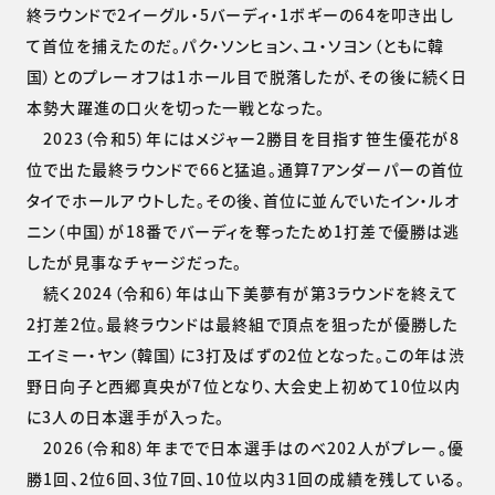
終ラウンドで2イーグル・5バーディ・1ボギーの64を叩き出し
て首位を捕えたのだ。パク・ソンヒョン、ユ・ソヨン（ともに韓
国）とのプレーオフは1ホール目で脱落したが、その後に続く日
本勢大躍進の口火を切った一戦となった。
2023（令和5）年にはメジャー2勝目を目指す笹生優花が8
位で出た最終ラウンドで66と猛追。通算7アンダーパーの首位
タイでホールアウトした。その後、首位に並んでいたイン・ルオ
ニン（中国）が18番でバーディを奪ったため1打差で優勝は逃
したが見事なチャージだった。
続く2024（令和6）年は山下美夢有が第3ラウンドを終えて
2打差2位。最終ラウンドは最終組で頂点を狙ったが優勝した
エイミー・ヤン（韓国）に3打及ばずの2位となった。この年は渋
野日向子と西郷真央が7位となり、大会史上初めて10位以内
に3人の日本選手が入った。
2026（令和8）年までで日本選手はのべ202人がプレー。優
勝1回、2位6回、3位7回、10位以内31回の成績を残している。