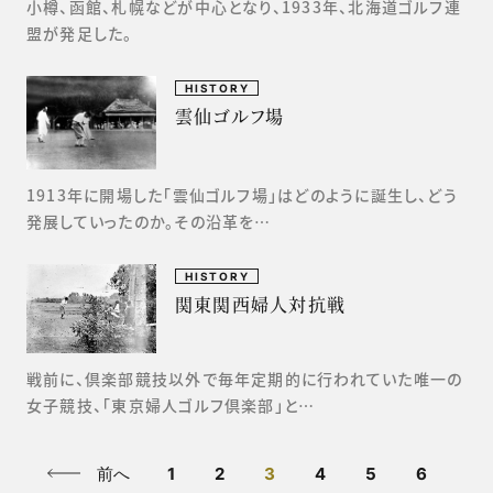
小樽、函館、札幌などが中心となり、1933年、北海道ゴルフ連
盟が発足した。
HISTORY
雲仙ゴルフ場
1913年に開場した「雲仙ゴルフ場」はどのように誕生し、どう
発展していったのか。その沿革を…
HISTORY
関東関西婦人対抗戦
戦前に、倶楽部競技以外で毎年定期的に行われていた唯一の
女子競技、「東京婦人ゴルフ倶楽部」と…
前へ
1
2
3
4
5
6