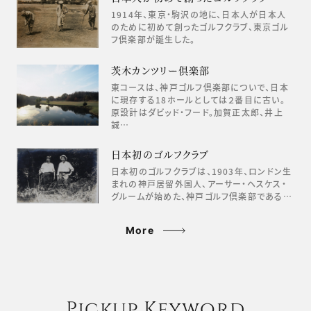
1914年、東京・駒沢の地に、日本人が日本人
のために初めて創ったゴルフクラブ、東京ゴル
フ倶楽部が誕生した。
茨木カンツリー倶楽部
東コースは、神戸ゴルフ倶楽部についで、日本
に現存する18ホールとしては２番目に古い。
原設計はダビッド・フード。加賀正太郎、井上
誠…
日本初のゴルフクラブ
日本初のゴルフクラブは、1903年、ロンドン生
まれの神戸居留外国人、アーサー・ヘスケス・
グルームが始めた、神戸ゴルフ倶楽部である…
More
Pickup Keyword