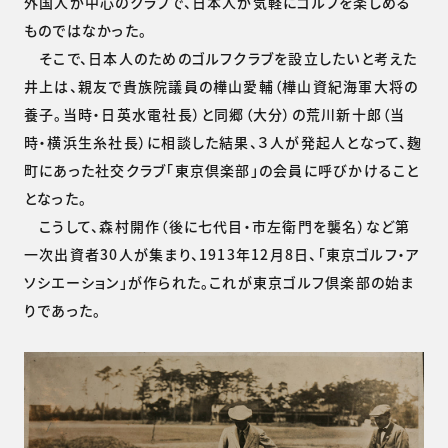
外国人が中心のクラブで、日本人が気軽にゴルフを楽しめる
ものではなかった。
そこで、日本人のためのゴルフクラブを設立したいと考えた
井上は、親友で貴族院議員の樺山愛輔（樺山資紀海軍大将の
養子。当時・日英水電社長）と同郷（大分）の荒川新十郎（当
時・横浜生糸社長）に相談した結果、３人が発起人となって、麹
町にあった社交クラブ「東京倶楽部」の会員に呼びかけること
となった。
こうして、森村開作（後に七代目・市左衛門を襲名）など第
一次出資者30人が集まり、1913年12月8日、「東京ゴルフ・ア
ソシエーション」が作られた。これが東京ゴルフ倶楽部の始ま
りであった。