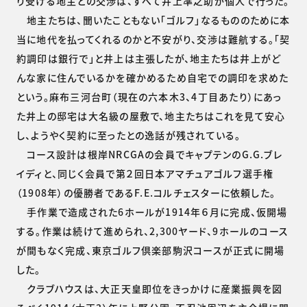
り受ける地主との交渉は、すべて井上準之助が個人で行った。
地主たちは、聞いたこともない「ゴルフ」なるもののために本
当に地代を払ってくれるのかと不安がり、交渉は難航する。「契
約調印は銀行で」と井上は主張したが、地主たちは井上がど
んな家に住んでいるかを確かめるため自宅での調印を求めた
という。麻布三河台町（現在の六本木3、4丁目あたり）にあっ
た井上の邸宅は大名級の屋敷で、地主たちはこれを見て安心
し、ようやく契約に至ったとの逸話が残されている。
コース設計は根岸NRCGAの会員でキャプテンのG.G.ブレ
イディと、同じく会員で第２回日本アマチュアゴルフ選手権
（1908年）の優勝者であるF.E.コルチェスターに依頼した。
手作業で造成された6ホールが1914年６月に完成、仮開場
する。作業は続けて進められ、2,300ヤード、9ホールのコース
が間もなく完成、東京ゴルフ倶楽部駒沢コースが正式に開場
した。
クラブハウスは、大正天皇即位をきっかけに産業振興を図