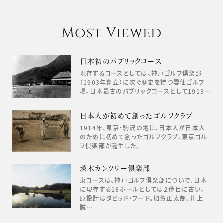
Most Viewed
日本初のパブリックコース
現存するコースとしては、神戸ゴルフ倶楽部
（1903年創立）に次ぐ歴史を持つ雲仙ゴルフ
場。日本最古のパブリックコースとして1913…
日本人が初めて創ったゴルフクラブ
1914年、東京・駒沢の地に、日本人が日本人
のために初めて創ったゴルフクラブ、東京ゴル
フ倶楽部が誕生した。
茨木カンツリー倶楽部
東コースは、神戸ゴルフ倶楽部についで、日本
に現存する18ホールとしては２番目に古い。
原設計はダビッド・フード。加賀正太郎、井上
誠…