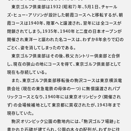
東京ゴルフ倶楽部は1932（昭和7）年、5月1日、チャール
ズ・ヒュー・アリソンが設計した朝霞コースへと移転するが、朝
霞コースは1940年、陸軍へと譲渡され、翌年には全コースが
閉鎖されてしまう。1935年、1940年と二度の日本オープンが
開催され東洋一と謳われた名コースは、わずか8年余りで幻の
ごとく、姿を消してしまったのである。
東京ゴルフ倶楽部はその後、秩父カントリー倶楽部と合併
し、現在の狭山の地にコースを得て、東京ゴルフ倶楽部として
現在も存続している。
また、東京ゴルフ倶楽部移転後の駒沢コースは東京横浜電
鉄会社（現在の東急電鉄の母体の一つ）に無償譲渡されパプ
リックコースとなり、1940年には東京オリンピック（開催され
ず）の会場候補地として東京都に買収されたが、1943年まで
現存していた。
駒沢オリンピック公園の敷地内には、「駒沢ゴルフ場跡」と
書かれた石碑が建てられ、公園の木々の配列が、わずかに往