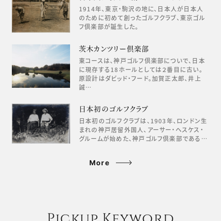
1914年、東京・駒沢の地に、日本人が日本人
のために初めて創ったゴルフクラブ、東京ゴル
フ倶楽部が誕生した。
茨木カンツリー倶楽部
東コースは、神戸ゴルフ倶楽部についで、日本
に現存する18ホールとしては２番目に古い。
原設計はダビッド・フード。加賀正太郎、井上
誠…
日本初のゴルフクラブ
日本初のゴルフクラブは、1903年、ロンドン生
まれの神戸居留外国人、アーサー・ヘスケス・
グルームが始めた、神戸ゴルフ倶楽部である…
More
Pickup Keyword