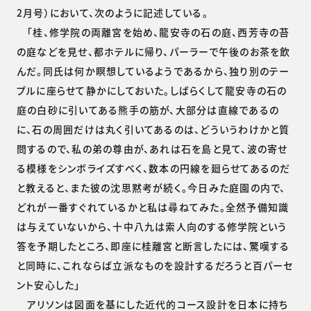
2月号）において、次のように記述している。
「桂、修学院の両離宮を始め、龍安寺の石の庭、西芳寺の苔
の庭などを見せ、都ホテルに帰り、パーラーで午後のお茶を飲
んだ。同氏は何か瞑想しているようであるから、独り別のテー
プルに座らせて静かにしておいた。しばらくして龍安寺の石の
庭の白砂に引いてある熊手の筋が、大部分は直線であるの
に、石の周囲だけは丸く引いてあるのは、どういうわけかと質
問するので、私の弟の尊由が、あれは石を島と見て、波の寄せ
る模様をシンボライズすべく、数本の円線を廻らせてあるのだ
と教えると、また彼の沈思黙考が続く。今日みた庭園の内で、
どれが一番すぐれているかと私は尋ねてみた。全然予備知識
は与えていないから、十中八九は索人向のする修学院という
答を予期したところ、即座に桂離宮と断言したには、驚嘆する
と同時に、これならば立派なものを設計するだろうと百パーセ
ント安心した」
アリソンは図面を基にした近代的コース設計を日本に持ち