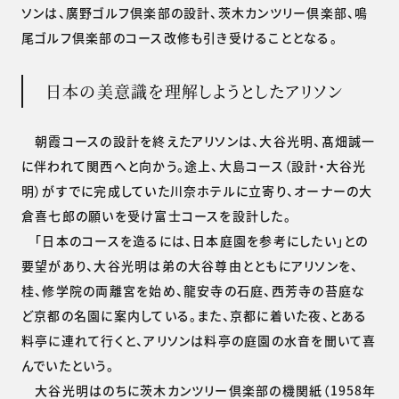
ソンは、廣野ゴルフ倶楽部の設計、茨木カンツリー倶楽部、鳴
尾ゴルフ倶楽部のコース改修も引き受けることとなる。
日本の美意識を理解しようとしたアリソン
朝霞コースの設計を終えたアリソンは、大谷光明、髙畑誠一
に伴われて関西へと向かう。途上、大島コース（設計・大谷光
明）がすでに完成していた川奈ホテルに立寄り、オーナーの大
倉喜七郎の願いを受け富士コースを設計した。
「日本のコースを造るには、日本庭園を参考にしたい」との
要望があり、大谷光明は弟の大谷尊由とともにアリソンを、
桂、修学院の両離宮を始め、龍安寺の石庭、西芳寺の苔庭な
ど京都の名園に案内している。また、京都に着いた夜、とある
料亭に連れて行くと、アリソンは料亭の庭園の水音を聞いて喜
んでいたという。
大谷光明はのちに茨木カンツリー倶楽部の機関紙（1958年