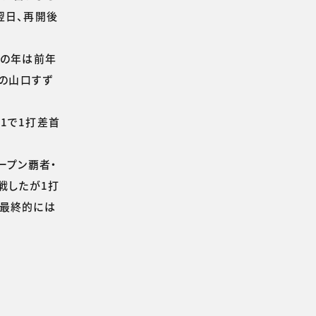
翌日、再開後
この年は前年
生の山口すず
71で1打差首
ープン覇者・
戦したが1打
。最終的には