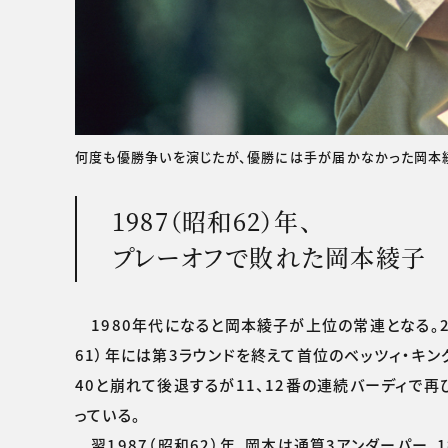
何度も優勝争いを演じたが、優勝には手が届かなかった岡本
1987（昭和62）年、
プレーオフで敗れた岡本綾子
1980年代になると岡本綾子が上位の常連となる。2回
61）年には第3ラウンドを終えて首位のベッツィ・キ
40と崩れて後退するが11、12番の連続バーディで
っている。
翌1987（昭和62）年、岡本は通算3アンダーパー、