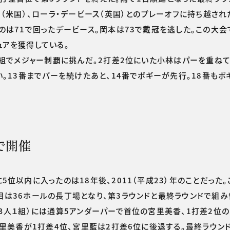
ー（米国）、ローラ・デービース（英国）とのプレーオフに持ち越され
のは71で回ったデービース。岡本は73で戴冠を逃した。この大会
ュアを獲得している。
終組でメジャー制覇に挑んだ。2打差2位にいた小林はパーを重ね
。13番までパーを続けたあと、14番でボギーが先行。18番もボ
で開催
位以内に入ったのは18年後、2011（平成23）年のことだった
は36ホールの長丁場となり、第3ラウンドと最終ラウンドで組み
３人１組）には通算5アンダーパーで首位の宮里美香、1打差2位
宮里美香が1打差4位、宮里藍は2打差6位に後退する。最終ラウン