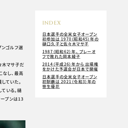
INDEX
日本選手の全米女子オープン
初参加は 1970（昭和45）年の
樋口久子と佐々木マサ子
プンゴルフ選
1987（昭和62）年、 プレーオ
フで敗れた岡本綾子
2014（平成26）年から 出場権
々木マサ子だ
をかけた予選会が日本で開催
こなし、最高
日本選手の全米女子オープン
残していた。
初制覇は 2021（令和3）年の
笹生優花
している。樋
ープンは13