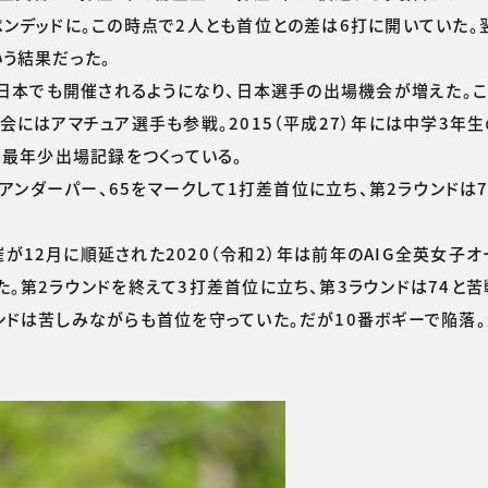
ンデッドに。この時点で2人とも首位との差は6打に開いていた。
う結果だった。
が日本でも開催されるようになり、日本選手の出場機会が増えた。
会にはアマチュア選手も参戦。2015（平成27）年には中学3年
ー最年少出場記録をつくっている。
アンダーパー、65をマークして1打差首位に立ち、第2ラウンドは
2月に順延された2020（令和2）年は前年のAIG全英女子オ
。第2ラウンドを終えて3打差首位に立ち、第3ラウンドは74と苦
ンドは苦しみながらも首位を守っていた。だが10番ボギーで陥落