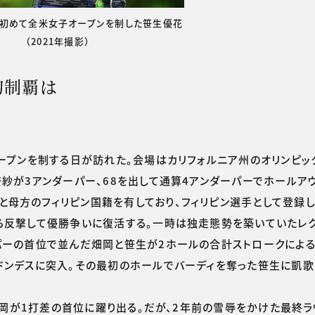
初めて全米女子オープンを制した笹生優花
（2021年撮影）
初制覇は
ープンを制する日が訪れた。会場はカリフォルニア州のオリンピッ
奈紗が3アンダーパー、68を出して通算4アンダーパーでホールアウ
母方のフィリピン国籍を有しており、フィリピン選手として登録し
ら反撃して優勝争いに復活する。一時は独走態勢を築いていたレク
ーパーの首位で並んだ畑岡と笹生が2ホールの合計ストロークによ
ドンデスに突入。その最初のホールでバーディを奪った笹生に凱歌
畑岡が1打差の首位に躍り出る。だが、2年前の雪辱をかけた最終ラ