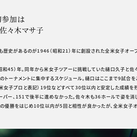
初参加は
と佐々木マサ子
歴史があるのが1946（昭和21）年に創設された全米女子オー
昭和45）年。同年から米女子ツアーに挑戦していた樋口久子と佐
のトーナメントに集中するスケジュール。樋口はここまで9試合を
米女子プロと表記）19位などすべて30位以内と安定した成績を
ーパー、151で後半に進めなかった。佐々木も36ホールで姿を消
）年の優勝をはじめ10位以内が5回と相性が良かったが、全米女子オ