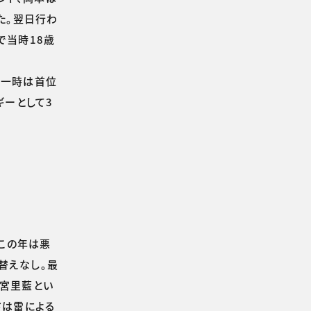
た。翌日行わ
で当時18歳
て一時は首位
ギーとして3
。この年は悪
替えなし。最
の宮里藍とい
ドは雷による