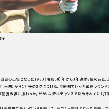
綾子
目の出場となった1983（昭和58）年から3年連続8位のあと、1
ング（米国）から1打差の2位につける。最終組で回った最終ラウンド
再び優勝戦線に加わった。だが、以降はチャンスで決めきれずに1打
1打差首位で第3ラウンドを終えた。雨で1日順延となった最終ラウ