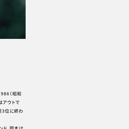
986（昭和
はアウトで
差3位に終わ
ンド、岡本は