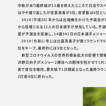
中断があり最終組が13番を終えたところで日没サスペ
はやや盛り返したが宮里美香が5位、宮里藍は6位とい
2014（平成26）年からは出場権をかけた予選会
から倍増となる12人の日本選手が参加している。予選
夏が予選会を突破し、14歳341日の日本選手メジャ
2019（令和1）年には比嘉真美子が第1ラウンドで6
位をキープ。最終的には5位となった。
新型コロナウイルスの世界的感染拡大の影響で開催が1
渋野日向子がメジャー2勝目への期待を抱かせてくれた
差で首位を維持。悪天候で1日順延となった最終ラウ
2打差4位に終わった。