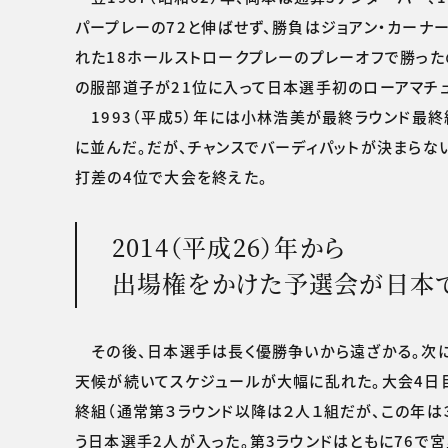
パープレーの72と伸ばせず、勝負はジョアン・カーナ
れた18ホールストロークプレーのプレーオフで勝った
の服部道子が21位に入って日本選手初のローアマチ
1993（平成5）年には小林浩美が最終ラウンド最
に並んだ。だが、チャンスでバーディパットが決まらない
打差の4位で大会を終えた。
2014（平成26）年から
出場権をかけた予選会が日本
その後、日本選手は長く優勝争いから遠ざかる。次に5
天候が続いてスケジュールが大幅に乱れた。大会4日目
終組（通常第３ラウンド以降は２人１組だが、この年は
う日本選手2人が入った。第3ラウンドはともに76で