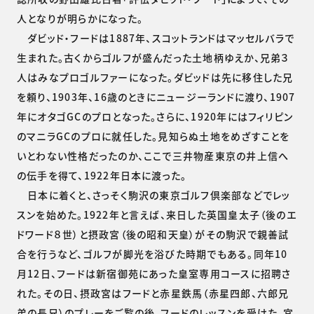
人となりが明らかになった。
ダビッド・フードは1887年、スコットランドはマッセルバラで
生まれた。古くからゴルフが盛んだった土地柄ゆえか、兄弟３
人はみなプロゴルファーになった。ダビッドは先に移住した兄
を頼り、1903年、16歳のときにニュージーランドに渡り、1907
年にオタゴGCのプロとなった。さらに、1920年にはフィリピン
のマニラGCのプロに就任した。見知らぬ土地をめざすことを
いとわない性格だったのか、ここで三井物産東京の井上信へ
の伝手を得て、1922年日本に渡った。
日本に着くと、さっそく駒沢の東京ゴルフ倶楽部などでレッ
スンを始めた。1922年と言えば、来日した英国皇太子（後のエ
ドワード８世）と摂政宮（後の昭和天皇）がその駒沢で親善試
合を行うなど、ゴルフが脚光を浴びた時期でもある。同年10
月12日、フードは新宿御苑にあった皇室専用コースに招聘さ
れた。その日、摂政宮はフードと赤星鉄馬（赤星四郎、六郎兄
弟の長兄）のプレーをご覧の後、フードのレッスンを受けた。宮