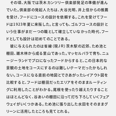
その頃、大阪では茨木カンツリー倶楽部発足の準備が進ん
でいた。倶楽部の発起人たちは、大谷光明、井上信からの推薦
を受け、フードにコースの設計を依頼する。これを受けてフー
ドは1923年夏に来阪した。と言っても、ゴルフコースの設計と
いう仕事がまだ一つの職として確立していなかった時代、フー
ドとしても設計は初めてのことである。
彼に与えられたのは省線（現ＪＲ）茨木駅の近郊、ため池と
棚田、雑木林から成る里山であった。マッセルバラで育ち、ニュ
ージーランドでプロになったフードからすると、この日本的な
景観の土地をコースにするのは難しいテーマだったかもしれ
ない。コースになる直前の地図とできあがったレイアウト図を
比較すると、フードは棚田だったエリアをそのままルーティン
グに利用したことがわかる。尾根を使ったり越えたりすること
はほとんどなく、谷あいの棚田に沿って打ち下ろしていくフェア
ウェイがいくつかある。ため池に張り出した水田をそのままグ
リーンに活用したところも見てとれる。