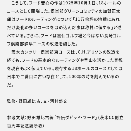
こうして、フード苦心の作は1925年10月１日、18ホールの
コースとして開場した。倶楽部グリーンコミッティの加賀正太
郎はフードのルーティングについて「11万余坪の地積にあれ
だけ変化の多いコースをはめ込んだ事は称賛に値する」と述
べている。さらに、フードは雲仙ゴルフ場と今はない長崎ゴル
フ倶楽部諫早コースの改造を施した。
茨木カンツリー倶楽部東コースは、C.H.アリソンの改造を
経ても、フードの基本的なルーティングや里山を活かした景観
を現在もよく伝えている。現存する18ホールのコースとしては
日本で二番目に古い存在として、100年の時を刻んでいるの
だ。
監修・野田雄比古、文・河村盛文
参考文献：野田雄比古著「評伝ダビッド・フード」（茨木CC創立
百周年記念誌所収）