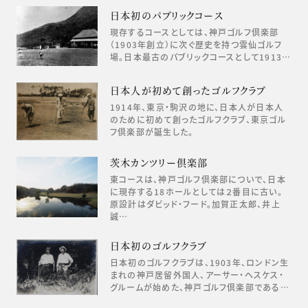
日本初のパブリックコース
現存するコースとしては、神戸ゴルフ倶楽部
（1903年創立）に次ぐ歴史を持つ雲仙ゴルフ
場。日本最古のパブリックコースとして1913…
日本人が初めて創ったゴルフクラブ
1914年、東京・駒沢の地に、日本人が日本人
のために初めて創ったゴルフクラブ、東京ゴル
フ倶楽部が誕生した。
茨木カンツリー倶楽部
東コースは、神戸ゴルフ倶楽部についで、日本
に現存する18ホールとしては２番目に古い。
原設計はダビッド・フード。加賀正太郎、井上
誠…
日本初のゴルフクラブ
日本初のゴルフクラブは、1903年、ロンドン生
まれの神戸居留外国人、アーサー・ヘスケス・
グルームが始めた、神戸ゴルフ倶楽部である…