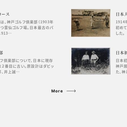
コース
日本
は、神戸ゴルフ倶楽部（1903年
191
持つ雲仙ゴルフ場。日本最古のパ
初めて
913…
した。
部
日本
ルフ倶楽部についで、日本に現存
日本初
は２番目に古い。原設計はダビッ
神戸居
郎、井上誠…
た、神
More