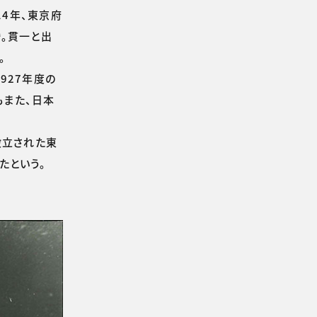
14年、東京府
。貫一と出
。
927年度の
もまた、日本
設立された東
たという。