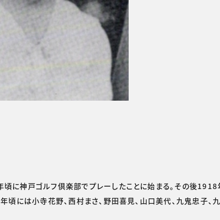
年頃に神戸ゴルフ倶楽部でプレーしたことに始まる。その後191
22年頃には小寺花野、西村まさ、野田喜見、山口美代、九鬼忠子、