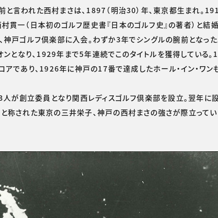
言われた西村まさは、1897（明治30）年、東京都生まれ。19
村貫一（日本初のゴルフ歴史書『日本のゴルフ史』の著者）と結婚
、神戸ゴルフ倶楽部に入会。わずか3年でシングルの腕前となった
ンとなり、1929年まで5年連続でこのタイトルを獲得している。1
アであり、1926年に神戸の17番で達成したホール・イン・ワン
の3人が創立委員となり関西レディスゴルフ倶楽部を設立。翌年に
”と称された東京の三井栄子、神戸の西村まさの強さが際立ってい