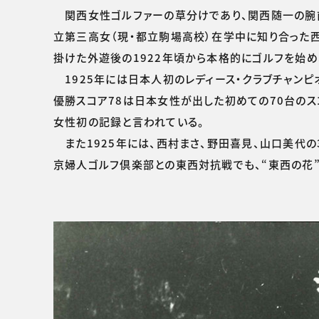
関西女性ゴルファーの草分けであり、関西随一の腕前と
立第三高女（現・都立駒場高校）在学中に知り合った西
掛けた外遊後の1922年頃から本格的にゴルフを始め
1925年には日本人初のレディース・クラブチャンピオ
優勝スコア78は日本女性が出した初めての70台のスコ
女性初の記録と言われている。
また1925年には、西村まさ、野田喜見、山口美代
京婦人ゴルフ倶楽部との東西対抗戦でも、“東西の花