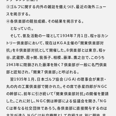
③ゴルフに関する内外の雑誌を備えつけ、最近の海外ニュー
スを掲示する。
④各倶楽部の競技成績、その結果を掲示する。
となっていた。
そして、普及活動の一環として1934年７月１日、程ヶ谷カン
トリー倶楽部において、現在はＫＧＡ主催の「関東倶楽部対
抗」を８倶楽部対抗として開催した。８倶楽部とは東京、程ヶ
谷、武蔵野、霞ヶ関、我孫子、相模、藤澤、鷹之台で、このうち
1943年に閉鎖された藤澤を除く７倶楽部が一般に名門倶楽
部と認知され、「関東７倶楽部」と呼ばれる。
翌1935年１月、日本ゴルフ協会（ＪＧＡ）の理事会が東京・
丸の内の工業倶楽部で開かれた。その席で赤星四郎がＮＧＣ
の幹部に、前年に引き続いて「関東倶楽部対抗」の開催を要請
した。これに対し、ＮＧＣ側は幹部による協議会を開き、「ＮＧ
Ｃは単なる社交団体であろう。各倶楽部に直接関与するのは
主旨が違う。ＮＧＣは社交機関として存続させ、別に競技、支