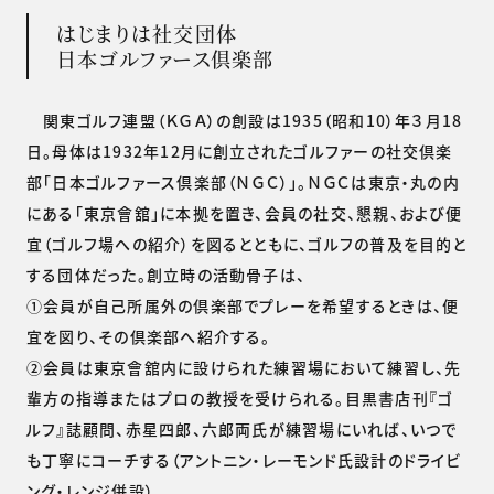
はじまりは社交団体
日本ゴルファース倶楽部
関東ゴルフ連盟（ＫＧＡ）の創設は1935（昭和10）年３月18
日。母体は1932年12月に創立されたゴルファーの社交倶楽
部「日本ゴルファース倶楽部（ＮＧＣ）」。ＮＧＣは東京・丸の内
にある「東京會舘」に本拠を置き、会員の社交、懇親、および便
宜（ゴルフ場への紹介）を図るとともに、ゴルフの普及を目的と
する団体だった。創立時の活動骨子は、
①会員が自己所属外の倶楽部でプレーを希望するときは、便
宜を図り、その倶楽部へ紹介する。
②会員は東京會舘内に設けられた練習場において練習し、先
輩方の指導またはプロの教授を受けられる。目黒書店刊『ゴ
ルフ』誌顧問、赤星四郎、六郎両氏が練習場にいれば、いつで
も丁寧にコーチする（アントニン・レーモンド氏設計のドライビ
ング・レンジ併設）。