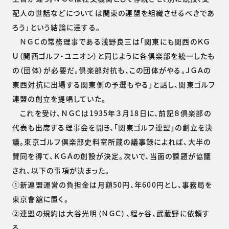
配人の世話などについては関東の連盟を組織させるべきであ
ろう」という結論に達する。
ＮＧＣの常務理事である浅野良三は「関東にも関西のＫＧ
Ｕ（関西ゴルフ・ユニオン）と同じように各倶楽部を統一したも
の（団体）が必要だ。倶楽部対抗も、この団体がやる。ＪＧＡの
東西対抗に出場する関東側の予選もやる」と話し、関東ゴルフ
連盟の創立を提唱していた。
これを受け、ＮＧＣは1935年３月18日に、前記８倶楽部の
代表も出席する理事会を開き、「関東ゴルフ連盟」の創立を決
議。東京ゴルフ倶楽部史料室所蔵の議事録によれば、大半の
賛同を得て、ＫＧＡの創設が決定。次いで、当面の課題が協議
され、以下の事項が決まった。
①新連盟運営の負担金は月額50円、年600円とし、事務局を
東京會舘に置く。
②連盟の規約は大谷光明（ＮＧＣ）、程ヶ谷、武蔵野に依頼す
る。