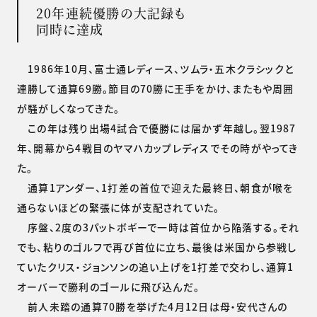
20年連続優勝の大記録も
同時に達成
1986年10月、富士通レディース、ツムラ・五木クラシックと
連勝して通算69勝。節目の70勝に王手をかけ、またもや周囲
が騒がしくなってきた。
この年は残り出場4試合で優勝には届かず年越し。翌1987
年、開幕から4戦目のヤマハカップレディスでその時がやってき
た。
通算1アンダー、1打差の首位で迎えた最終日、朝食が喉を
通らないほどの緊張に体が支配されていた。
序盤、2度の3パットボギーで一時は首位から陥落する。それ
でも、粘りのゴルフで再び首位に立ち、最後は米国から参戦し
ていたクリス・ジョンソンの追い上げを1打差で交わし、通算1
オーバーで勝利のゴールに飛び込んだ。
前人未踏の通算70勝を挙げた4月12日は母・安代さんの