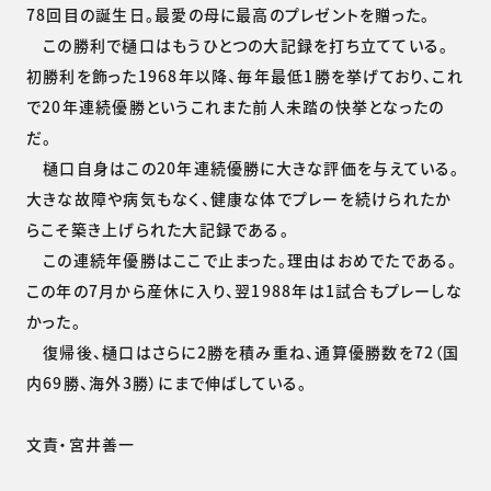
78回目の誕生日。最愛の母に最高のプレゼントを贈った。
この勝利で樋口はもうひとつの大記録を打ち立てている。
初勝利を飾った1968年以降、毎年最低1勝を挙げており、これ
で20年連続優勝というこれまた前人未踏の快挙となったの
だ。
樋口自身はこの20年連続優勝に大きな評価を与えている。
大きな故障や病気もなく、健康な体でプレーを続けられたか
らこそ築き上げられた大記録である。
この連続年優勝はここで止まった。理由はおめでたである。
この年の7月から産休に入り、翌1988年は1試合もプレーしな
かった。
復帰後、樋口はさらに2勝を積み重ね、通算優勝数を72（国
内69勝、海外3勝）にまで伸ばしている。
文責・宮井善一