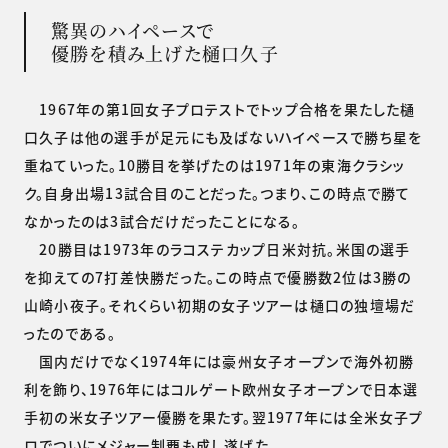
驚異のハイペースで
優勝を積み上げた樋口久子
1967年の第1回女子プロテストでトップ合格を果たした樋
口久子は他の選手が足元にも及ばないハイペースで勝ち星を
重ねていった。10勝目を挙げたのは1971年の東海クラシッ
ク。自身出場13試合目のことだった。つまり、この時点で勝て
なかったのは3試合だけだったことになる。
20勝目は1973年のラコステカップ日米対抗。米国の選手
を抑えての7打差快勝だった。この時点で優勝数2位は3勝の
山崎小夜子。それくらい初期の女子ツアーは樋口の独壇場だ
ったのである。
国内だけでなく1974年には豪州女子オープンで海外初勝
利を飾り、1976年にはコルゲート欧州女子オープンで日本選
手初の米女子ツアー優勝を果たす。翌1977年には全米女子プ
ロでついにメジャー制覇も成し遂げた。