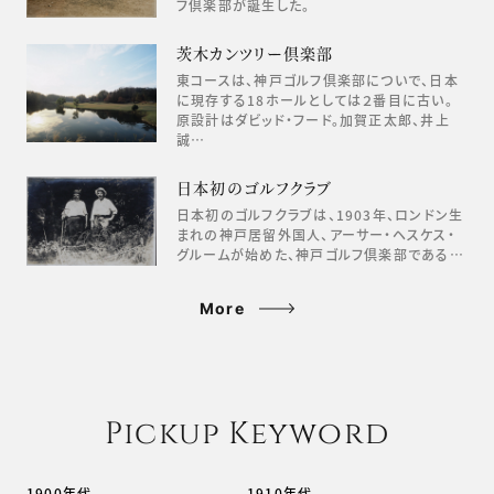
フ倶楽部が誕生した。
茨木カンツリー倶楽部
東コースは、神戸ゴルフ倶楽部についで、日本
に現存する18ホールとしては２番目に古い。
原設計はダビッド・フード。加賀正太郎、井上
誠…
日本初のゴルフクラブ
日本初のゴルフクラブは、1903年、ロンドン生
まれの神戸居留外国人、アーサー・ヘスケス・
グルームが始めた、神戸ゴルフ倶楽部である…
More
Pickup Keyword
1900年代
1910年代