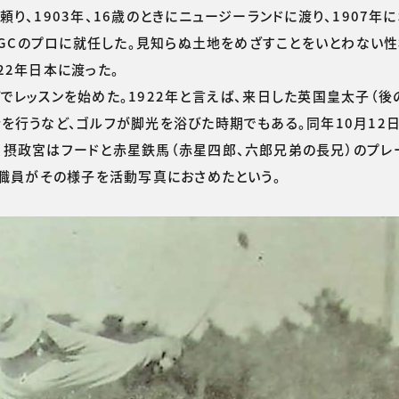
り、1903年、16歳のときにニュージーランドに渡り、1907年に
ニラGCのプロに就任した。見知らぬ土地をめざすことをいとわない
22年日本に渡った。
レッスンを始めた。1922年と言えば、来日した英国皇太子（後
を行うなど、ゴルフが脚光を浴びた時期でもある。同年10月12日
、摂政宮はフードと赤星鉄馬（赤星四郎、六郎兄弟の長兄）のプレ
の職員がその様子を活動写真におさめたという。