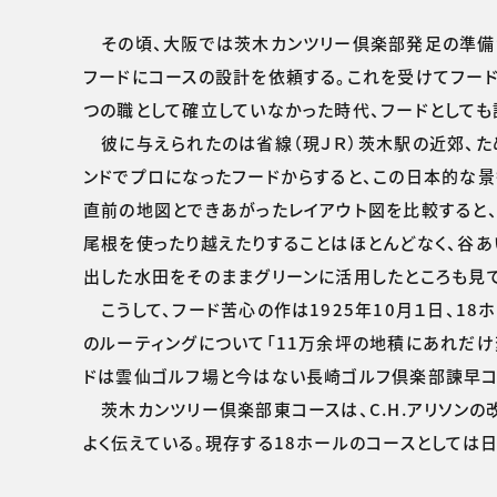
その頃、大阪では茨木カンツリー倶楽部発足の準備が
フードにコースの設計を依頼する。これを受けてフード
つの職として確立していなかった時代、フードとしても
彼に与えられたのは省線（現ＪＲ）茨木駅の近郊、た
ンドでプロになったフードからすると、この日本的な
直前の地図とできあがったレイアウト図を比較すると
尾根を使ったり越えたりすることはほとんどなく、谷あ
出した水田をそのままグリーンに活用したところも見
こうして、フード苦心の作は1925年10月１日、1
のルーティングについて「11万余坪の地積にあれだけ
ドは雲仙ゴルフ場と今はない長崎ゴルフ倶楽部諫早コ
茨木カンツリー倶楽部東コースは、C.H.アリソン
よく伝えている。現存する18ホールのコースとしては