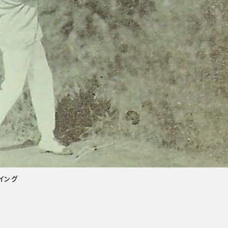
イング
者