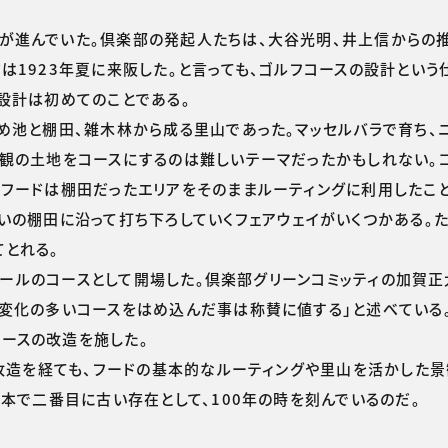
進んでいた。倶楽部の発起人たちは、大谷光明、井上信からの推
は1923年夏に来阪した。と言っても、ゴルフコースの設計という
設計は初めてのことである。
め池と棚田、雑木林から成る里山であった。マッセルバラで育ち、
景観の土地をコースにするのは難しいテーマだったかもしれない。
、フードは棚田だったエリアをそのままルーティングに利用したこ
いの棚田に沿って打ち下ろしていくフェアウェイがいくつかある。
てとれる。
8ホールのコースとして開場した。倶楽部グリーンコミッティの加賀
変化の多いコースをはめ込んだ事は称賛に値する」と述べている。
ースの改造を施した。
の改造を経ても、フードの基本的なルーティングや里山を活かした
日本で二番目に古い存在として、100年の時を刻んでいるのだ。