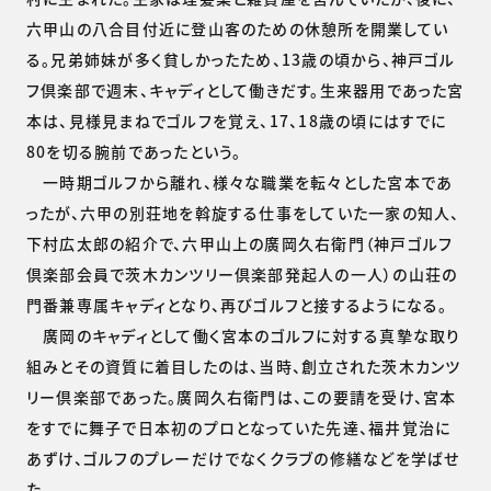
六甲山の八合目付近に登山客のための休憩所を開業してい
る。兄弟姉妹が多く貧しかったため、13歳の頃から、神戸ゴル
フ倶楽部で週末、キャディとして働きだす。生来器用であった宮
本は、見様見まねでゴルフを覚え、17、18歳の頃にはすでに
80を切る腕前であったという。
一時期ゴルフから離れ、様々な職業を転々とした宮本であ
ったが、六甲の別荘地を斡旋する仕事をしていた一家の知人、
下村広太郎の紹介で、六甲山上の廣岡久右衛門（神戸ゴルフ
倶楽部会員で茨木カンツリー倶楽部発起人の一人）の山荘の
門番兼専属キャディとなり、再びゴルフと接するようになる。
廣岡のキャディとして働く宮本のゴルフに対する真摯な取り
組みとその資質に着目したのは、当時、創立された茨木カンツ
リー倶楽部であった。廣岡久右衛門は、この要請を受け、宮本
をすでに舞子で日本初のプロとなっていた先達、福井覚治に
あずけ、ゴルフのプレーだけでなくクラブの修繕などを学ばせ
た。