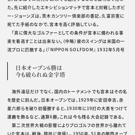
た。先に紹介したエキシビションマッチで宮本と対戦したボビ
ー・ジョーンズは、茨木カンツリー倶楽部の書記、久富宗憲に
宛てた手紙のなかで、宮本を高く評価している。
「真に偉大なゴルファーとしての条件が宮本に備われる事
実を看逃すことは出来ない。（中略）彼のスイングは米国の一
流プロに匹敵する」（『NIPPON GOLFDOM』 1932年5月号
日本オープン6勝は
今も破られぬ金字塔
海外遠征だけでなく、国内のトーナメントでも宮本はその名
を歴史に刻んだ。日本オープンでは、1929年に安田幸吉、赤
星六郎らを破り初優勝すると、1930年に19打の大差をつけて
連覇を飾るなど、通算6勝。これは今も残る大会記録である。
第二次世界大戦の影響によりプロゴルフの世界から離れて
いた宮本は、戦後、競技に復帰し、1950年、51年の関西オープ