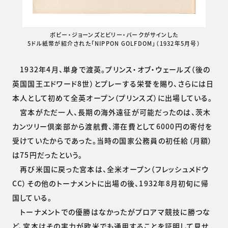
ボビー・ジョーンズとビリー・バークがサインした
5ドル紙幣が紹介された「NIPPON GOLFDOM」（1932年5月号）
1932年4月、単身で渡英。プリンス・オブ・ウェールズ（後の
英国国王エドワード8世）とプレーする栄誉を賜り、さらには日
本人として初めて全英オープン（プリンスズ）に出場している。
宮本がただ一人、長期の海外遠征が可能だったのは、茨木
カンツリー倶楽部から渡航費、滞在費として6000円の寄付を
受けていたからであった。当時の国家公務員の初任給（月額）
は75円だったという。
再び米国に戻った宮本は、全米オープン（フレッシュメドウ
CC）その他のトーナメントに出場の後、1932年8月初旬に帰
国している。
トーナメントでの優勝はなかったがプロアマ競技に勝つな
ど、宮本はその実力が欧米でも通用することを証明して見せ