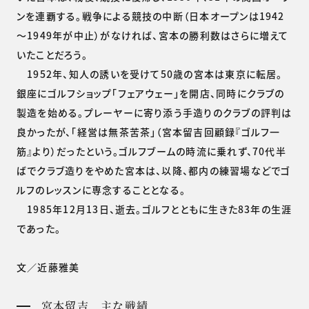
ンを連覇する。戦争による競技の中断（日本オープンは1942
～1949年が中止）がなければ、宮本の勝利数はさらに増えて
いたことだろう。
1952年、知人の誘いを受けて50歳の宮本は東京に転居。
銀座にゴルフショップ「フェアウェー」を開店、同時にクラブの
製造を始める。プレーヤーに寄り添う手造りのクラブの評判は
良かったが、「経営は無茶苦茶」（宮本留吉回顧録『ゴルフ一
筋』より）だったという。ゴルフブームの時流に乗れず、70代半
ばでクラブ造りをやめた宮本は、以降、都内の練習場などでゴ
ルフのレッスンに専念することとなる。
1985年12月13日、逝去。ゴルフとともに生きた83年の生涯
であった。
文／近藤雅美
宮本留吉 主な戦績