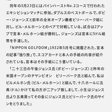
同年の3月23日にはパインハーストNo.2コースで行われた
エキシビションマッチに参加。ダブルスのベストボールで、ボビ
ー・ジョーンズと前年の全米オープン覇者ビリー・バーク組に
対し、ビル・メルホーンとのペアで対戦している。試合は2アッ
プで宮本・メルホーン組が勝利し、ジョーンズは宮本に5ドル紙
幣を手渡した。
「NIPPON GOLFDOM」1932年5月号に掲載された、宮本
の記事「独り旅」で、スコアカードと本人の手紙の内容が紹介
されている。宮本はその手紙にこう書いている。
「二十三日の午後ジョンス氏（ボビー・ジョーンズ）と昨年の
米国オープンのチヤンピオン ビリーバーク氏と組んで、私は
ビルメルホン氏（ビル・メルホーン）と組んで、十八ホールに五
弗（ドル）かけて私の方が二アップ致しまして、小生はジョンス
氏より五弗貰ってその金にジョンス氏とビリーパーク氏のサイ
ンをとりました」