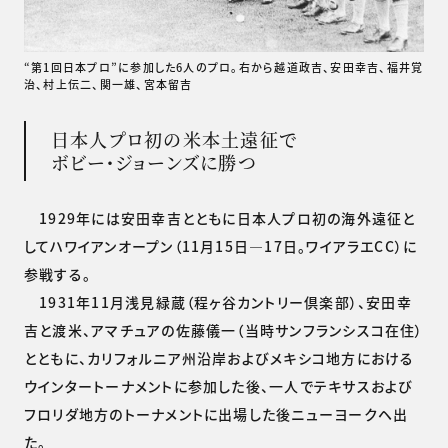
“第1回日本プロ”に参加した6人のプロ。右から越道政吉、安田幸吉、福井覚
治、村上伝二、関一雄、宮本留吉
日本人プロ初の米本土遠征で
ボビー・ジョーンズに勝つ
1929年には安田幸吉とともに日本人プロ初の海外遠征と
してハワイアンオープン（11月15日―17日。ワイアラエCC）に
参戦する。
1931年11月浅見緑蔵（程ヶ谷カントリー倶楽部）、安田幸
吉と渡米、アマチュアの佐藤儀一（当時サンフランシスコ在住）
とともに、カリフォルニア州沿岸およびメキシコ地方における
ウインタートーナメントに参加した後、一人でテキサスおよび
フロリダ地方のトーナメントに出場した後ニューヨークヘ出
た。