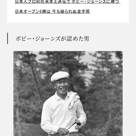
日本人プロ初の米本土遠征で ボビー・ジョーンズに勝つ
日本オープン6勝は 今も破られぬ金字塔
ボビー・ジョーンズが認めた男