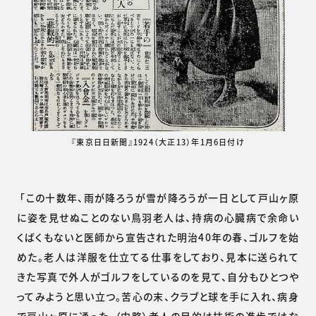
『東京日日新聞』1924（大正13）年1月6日付け
「この十数年、雨が降ろうが雪が降ろうが一日として戸山ヶ原
に姿を見せぬことのない鳥羽老人は、持病の心臓病で余命い
くばくもないと医師から宣告された明治40年の春、ゴルフを始
めた。老人は洋服を仕立てる仕事をしており、見本に送られて
きた写真で外人がゴルフをしているのを見て、自分もひとつや
ってみようと思い立つ。苦心の末、クラブと球を手に入れ、病身
で戸山ヶ原に通った。（中略）老人の目的は技術の進歩ではな