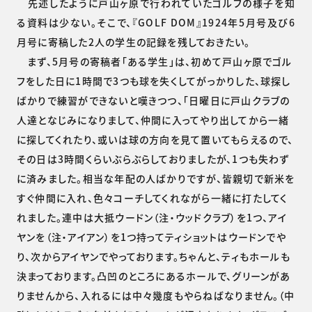
先述したように戸山ヶ原で行われていたゴルフの様子を知
る資料は少ない。そこで、『GOLF DOM』1924年5月号及び6
月号に寄稿した2人の学生の記録を残しておきたい。
まず、5月号の寄稿者「ある学生」は、初めて戸山ヶ原でゴル
フをした日に1時間で3つも球を失くしてがっかりした、球探し
ばかりで練習ができないと嘆きつつ、「日曜日に戸山クラブの
人達となじみになりまして、仲間に入ってやり出してから一緒
に探してくれたり、或いは球の方向を見て置いてもらえるので、
その日は3時間くらいぶらぶらしておりましたが、1つも失わず
に済みました。相当な年配の人ばかりですが、皆親切で新米を
すぐ仲間に入れ、色々コーチしてくれながら一緒に打たしてく
れました。連中は大抵ウードン（注・ウッドクラブ）を1つ、アイ
ヤンを（注・アイアン）を1つ持ってティショットはウードンでや
り、次からアイヤンでやっております。ちゃんと、ティもホールも
決まっております。凸凹のところにあるホールで、グリーンがあ
りませんから、入れるには中々幾度もやらねばなりません。（中