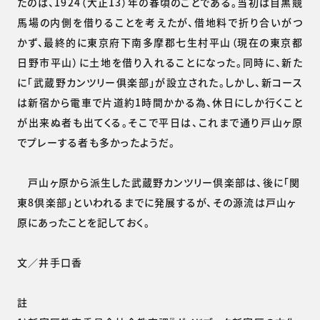
たのは、1924（大正13）年の春頃のことである。当初は目黒競
馬場の内側を借りることを考えたが、借地料で折り合いがつ
かず、最終的に東京府下南多摩郡七生村平山（現在の東京都
日野市平山）に土地を借り入れることになった。同時に、新た
に「武蔵野カンツリー俱楽部」が設立された。しかし、新コース
は新宿から電車で片道約1時間かかる為、休日にしか行くこと
が出来ぬ者も出てくる。そこで平日は、これまで通り戸山ヶ原
でプレーする者も多かったようだ。
戸山ヶ原から派生した武蔵野カンツリー倶楽部は、後に「関
東8倶楽部」といわれるまでに発展するが、その源流は戸山ヶ
原にあったことを記しておく。
文／井手口香
註