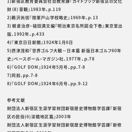
1)新宿区教育委員会社会教育課『ガイドブック新宿区の文化
財（8）景観』1983年、p.119
2)鵜沢尚信『陸軍戸山学校略史』1969年、p.13
3）朝倉治彦・槌田満文編『明治東京名所図会下巻』東京堂出
版、1992年、p.433
4)『東京日日新聞』1924年1月6日
5)摂津茂和『世界ゴルフ大観－日本篇 新版日本ゴルフ60年
史』ベースボール・マガジン社、1977年、ｐ.78
6)『GOLF DOM』1924年5月号、pp.7-8
7)同前、pp.7-8
8)『GOLF DOM』1924年6月号、pp.9-12
参考文献
財団法人新宿区生涯学習財団新宿歴史博物館学芸課『新宿
区の民俗(6)淀橋地区篇』2003年
財団法人新宿区生涯学習財団新宿歴史博物館学芸課『新修