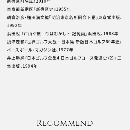
新宿区町名誌』2010年
東京都新宿区『新宿区史』1955年
朝倉治彦・槌田満文編『明治東京名所図会下巻』東京堂出版、
1992年
浜田煕 『戸山ケ原 : 今はむかし… 記憶画』浜田煕、1988年
摂津茂和『世界ゴルフ大観－日本篇 新版日本ゴルフ60年史』
ベースボール・マガジン社、1977年
井上勝純『日本ゴルフ全集4 日本ゴルフコース発達史（2）』三
集出版、1994年
Recommend