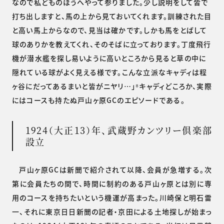
なので私どものほうへやって参りました。少し説明をして皆で
打ち出しますと、馬の上から見ておいてくれます。訓練された目
と高い馬上からなので、見当は確かです。しかも馬をとばして
球のありかを教えてくれ、そのそばに立っております。丁度飛行
機が潜水艦を探し易いように高いところから見ると草の中に
隠れている球がよく見える様です。こんな立派なキャディは程
ヶ谷にだってあるまいと皆がニヤリ…」⁸キャディどころか、実際
にはコースも持たぬ戸山ヶ原GCのエピソードである。
1924（大正13）年、武蔵野カンツリー倶楽部
設立
戸山ヶ原GCは新聞で紹介されて以降、会員が急増する。次
第に会員たちの間で、時間に制約のある戸山ヶ原とは別に専
用のコースを持ちたいという機運が高まった。川崎保と明石雷
一、それに東京日日新聞の記者・京田による土地探しが始まっ