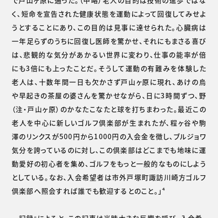
く、短命を宣告された健康状態を運動によって回復してみせよ
うとすることにあり、この目的は見事に達せられた。心臓病は
一年足らずのうちに回復し医師を驚かせ、それにもまさる喜び
は、悲観的な気分があかるい世界に変わり、仕事の能率が倍
にも3倍にも上ったことだ。そうして運動の有難みを体験した
老人は、十数年間一日も欠かさず戸山ヶ原に現れ、あけの烏
や早起きの茶屋の婆さんを驚かせながら、日に3時間ずつ、野
（注・戸山ヶ原）のかなたこなたと球を打ちまわった。最近この
老人を中心に新しいゴルフ倶楽部が生まれたが、程ヶ谷や駒
澤のリンクスが500円から1000円の入会金を徴し、ブルジョワ
気分を誇っているのに対し、この倶楽部はどこまでも地味に運
動愛好の初心者を集め、ゴルフをもっと一般的なものにしよう
としている。なお、入会希望者は市外戸塚町諏訪川崎方ゴルフ
倶楽部へ照会すれば誰でも歓迎するとのこと。」⁴
記録⁵によると、この記事は当時大きな反響を呼び、入会希