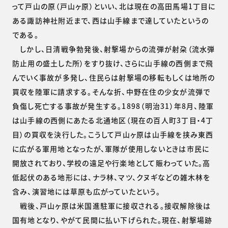
って戸山の原（戸山ヶ原）といい、北は現在の高田馬場1丁目に
ある諏訪神社附近まで、西は山手線まで達していたというの
である。
しかし、日清戦争勃発後、射撃場からの流弾が射朶（流水弾
防止用の盛土した所）をすり抜け、さらに山手線の西側まで飛
んでいく事故が多発し、住民らは射撃場の移転もしくは地所の
買収を陸軍に請求する。そんな折、中野在住の少女が流弾で
負傷し死亡する事故が発生する。1898（明治31）年8月、陸軍
は山手線の西側にあたる北通地区（現在の百人町3丁目・4丁
目）の買収を決行した。こうして戸山ヶ原は山手線を挟み東西
に広がる軍用地となったが、軍隊が使用しないときは市民に
開放されており、学校の遠足や行楽地として賑わっていた。高
低起伏のある地形には、ナラ林、マツ、クヌギなどの雑木林を
含み、演習地には草原も広がっていたという。
戦後、戸山ヶ原は米国進駐軍に接収される。接収解除後は
国有地となり、やがて民間に払い下げられた。現在、射撃場跡