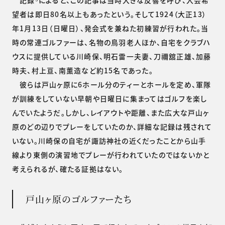
望者は即日80名以上もあったという。そして1924（大正13）
年1月13日（日曜日）、発会式を兼ねた初練習が行われた。当
時の常連ゴルファーは、名物の鳥羽老人ほか、自宅をクラブハ
ウスに提供している川崎保、明石雷一夫妻、刀禰舘正雄、加藤
時夫、村上亘、南薫造など約15名であった。
彼らは戸山ヶ原に6ホール分のティーとホールを定め、軍隊
が訓練をしていない早朝や日曜日に集まってはゴルフを楽し
んでいたようだ。しかし、レイアウトや距離、また広大な戸山ヶ
原のどの辺りでプレーをしていたのか、詳細な記録は残されて
いない。川崎保の自宅が諏訪神社の近くだったことから山手
線より東側の演習地でプレーが行われていたのではないかと
考えられるが、確たる証拠はない。
戸山ヶ原のゴルファーたち