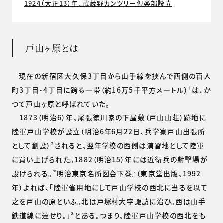
1924（大正13）年、武蔵野カンツリー倶楽部設立
戸山ヶ原とは
現在の新宿区大久保3丁目から山手線を挟んで西側の百人
町3丁目・4丁目に跨る一帯（約16万5千平方メートル）¹は、か
つて戸山ヶ原と呼ばれていた。
1873（明治6）年、尾張徳川家の下屋敷（戸山山荘）跡地に
陸軍戸山学校が設立（明治6年6月22日、兵学寮戸山出張所
として創設）²されると、翌年学校の西側は演習地として陸軍
に買い上げられた。1882（明治15）年には近衛兵の射撃場が
設けられる。『明治東京名所図会下巻』（東京堂出版、1992
年）よれば、「陸軍省用地にして戸山学校の西北に当るを以て
之を戸山の原といふ。北は戸塚村大字諏訪に沿ひ。西は山手
鉄道線に達せり。」³とある。つまり、陸軍戸山学校の西北をも