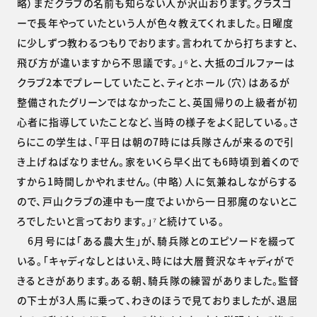
略）まだクラブの名前も知らない人が沢山おります。グラスゴ
ーで長年やっていたという人が色々教えてくれました。日曜度
に少しずつ教わるつもりでおります。言われてから打ちますと、
飛び方が違いますから不思議です。」⁶と、大抵のゴルファーは
クラブ2本でプレーしていたこと、ティとホール（穴）はあるが
整備されたグリーンではなかったこと、英国帰りの上級者が初
心者に指導していたことなど、当時の様子をよく記している。さ
らにこの学生は、「平日は朝の7時には兵隊さんが来るので引
き上げねばなりません。家をいくら早く出ても6時頃到着くので
すから1時間しかやれません。（中略）人に気兼ねしながらする
ので、戸山クラブの連中も一度でよいから一日邪魔のないとこ
ろでしたいと言っております。」⁷と続けている。
6月号には「ある農大生」が、騎兵隊とのエピソードを綴って
いる。「キャディなしとはいえ、時には大層贅沢なキャディがで
きるときがあります。ある朝、騎兵隊の練習がありました。監督
の下士が3人馬に乗って、わきのほうで見ておりましたが、退屈