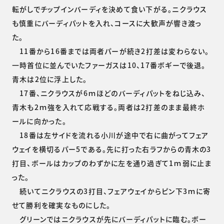
転がしでチップインバーディを決めて食い下がる。ニクラウス
も慎重にバーディパットを入れ、コースに大歓声が響き渡っ
た。
11番から16番までは両者パーが続き2打差は変わらない。
一時首位に並んでいたファーガスは10、17番ボギーで後退。
青木は2位に浮上した。
17番、ニクラウスが6ｍほどのバーディパットをねじ込み、
青木も2ｍ強を入れて応戦する。両者は2打差のまま最終ホ
ールに向かった。
18番は左サイドを流れる小川が途中で右に曲がってフェア
ウェイを横切るパー5である。先に打った右ラフからの青木の3
打目、ボールはカップのわずかに左を通り過ぎて1ｍ弱に止ま
った。
続いてニクラウスの3打目、フェアウェイからピン下3ｍに寄
せて勝利を確実なものにした。
グリーンではニクラウスが先にバーディパットに臨む。ボー