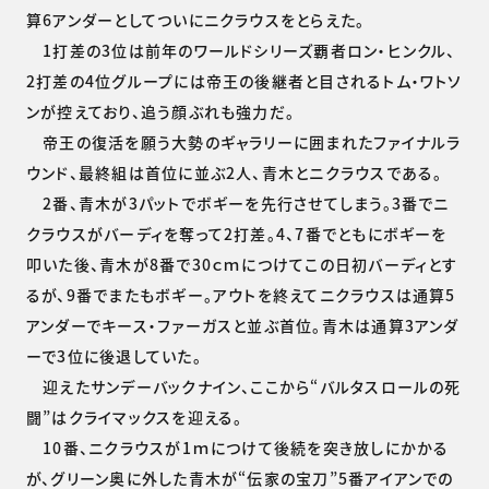
算6アンダーとしてついにニクラウスをとらえた。
1打差の3位は前年のワールドシリーズ覇者ロン・ヒンクル、
2打差の4位グループには帝王の後継者と目されるトム・ワトソ
ンが控えており、追う顔ぶれも強力だ。
帝王の復活を願う大勢のギャラリーに囲まれたファイナルラ
ウンド、最終組は首位に並ぶ2人、青木とニクラウスである。
2番、青木が3パットでボギーを先行させてしまう。3番でニ
クラウスがバーディを奪って2打差。4、7番でともにボギーを
叩いた後、青木が8番で30ｃｍにつけてこの日初バーディとす
るが、9番でまたもボギー。アウトを終えてニクラウスは通算5
アンダーでキース・ファーガスと並ぶ首位。青木は通算3アンダ
ーで3位に後退していた。
迎えたサンデーバックナイン、ここから“バルタスロールの死
闘”はクライマックスを迎える。
10番、ニクラウスが1ｍにつけて後続を突き放しにかかる
が、グリーン奥に外した青木が“伝家の宝刀”5番アイアンでの