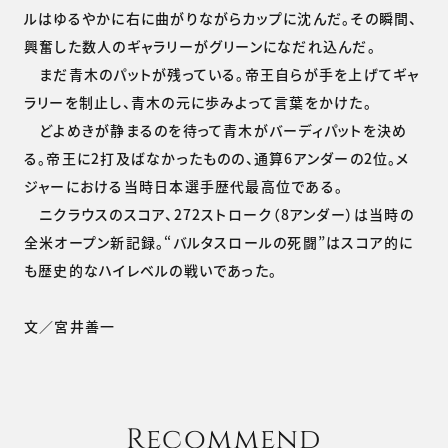
ルはゆるやかに右に曲がりながらカップに沈んだ。その瞬間、
興奮した数人のギャラリーがグリーンになだれ込んだ。
まだ青木のパットが残っている。帝王自らが手を上げてギャ
ラリーを制止し、青木の元に歩みよって言葉をかけた。
どよめきが静まるのを待って青木がバーディパットを決め
る。帝王に2打及ばなかったものの、通算6アンダーの2位。メ
ジャーにおける当時日本選手歴代最高位である。
ニクラウスのスコア、272ストローク（8アンダー）は当時の
全米オープン新記録。“バルタスロールの死闘”はスコア的に
も歴史的なハイレベルの戦いであった。
文／宮井善一
Recommend