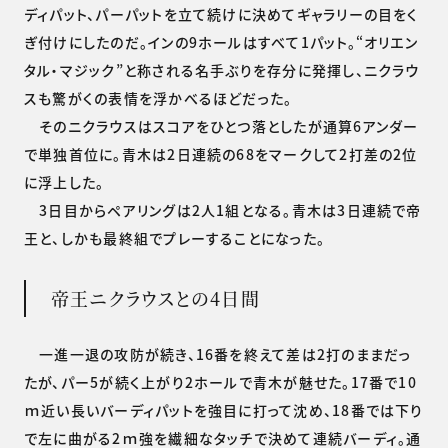
ディパット、パーパットを立て続けに決めてギャラリーの目をく
ぎ付けにしたのだ。インの9ホールはすべて1パット。“オリエン
タル・マジック”と称される名手ぶりを存分に発揮し、ニクラウ
スも驚がくの表情を浮かべるほどだった。
そのニクラウスはスコアをひとつ落としたが通算6アンダー
で単独首位に。青木は2日連続の68をマークして2打差の2位
に浮上した。
3日目からペアリングは2人1組となる。青木は3日連続で帝
王と、しかも最終組でプレーすることになった。
帝王ニクラウスとの4日間
一進一退の攻防が続き、16番を終えて差は2打のままだっ
たが、パー5が続く上がり2ホールで青木が魅せた。17番で10
ｍ近い長いバーディパットを強目に打って沈め、18番では下り
で左に曲がる2ｍ強を繊細なタッチで決めて連続バーディ。通