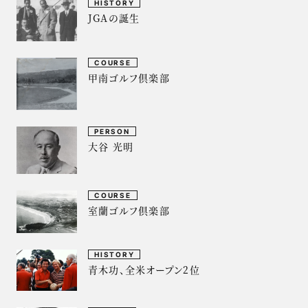
HISTORY
JGAの誕生
COURSE
甲南ゴルフ倶楽部
PERSON
大谷 光明
COURSE
室蘭ゴルフ倶楽部
HISTORY
青木功、全米オープン2位