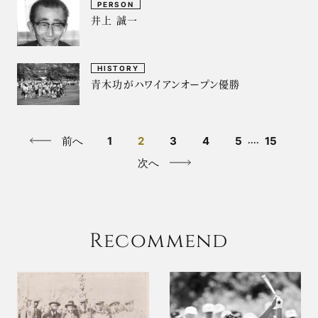
PERSON
井上 誠一
HISTORY
青木功がハワイアンオープン優勝
前へ
1
2
3
4
5
15
....
次へ
Recommend