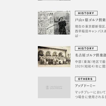
HISTORY
戸山ヶ原ゴルフ倶楽
現在の東京都新宿区
西早稲田キャンパス
ば…
HISTORY
名古屋ゴルフ倶楽
中部（東海）地区で
1929（昭和4）年に
OTHERS
アップドーミー
マッチプレーにおい
つ場合に使用される