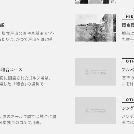
HI
部
関東
、都立戸山公園や早稲田大学・
戦前
あたりは、かつて戸山ヶ原と呼
た唯一
OT
部和合コース
アルバト
最初に開設されたゴルフ場は、
基準の
開場した、「和合」の通称で…
ルを終
OT
シン
て、次のホールで勝てば試合に勝
ハンデ
日本独自のゴルフ用語。
外で