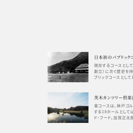
日本初のパブリック
現存するコースとして
創立）に次ぐ歴史を
ブリックコースとして1
茨木カンツリー倶楽
東コースは、神戸ゴ
する18ホールとして
ド・フード。加賀正太