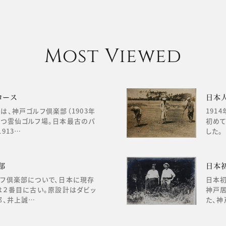
Most Viewed
コース
日本
は、神戸ゴルフ倶楽部（1903年
191
持つ雲仙ゴルフ場。日本最古のパ
初めて
913…
した。
部
日本
ルフ倶楽部についで、日本に現存
日本初
は２番目に古い。原設計はダビッ
神戸居
郎、井上誠…
た、神