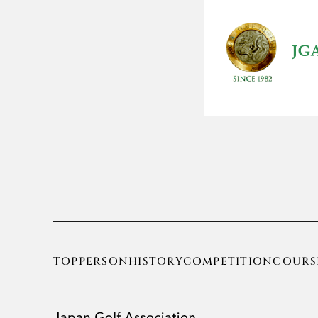
TOP
PERSON
HISTORY
COMPETITION
COURS