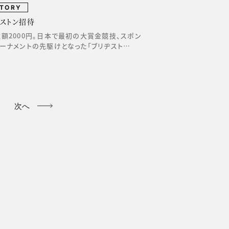
STORY
ヂストン招待
額2000円。日本で最初の大賞金競技、スポン
ーナメントの先駆けとなった「ブリヂスト…
次へ