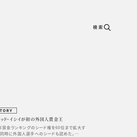
検索
STORY
ビッド・イシイが初の外国人賞金王
7年賞金ランキングのシード権を60位まで拡大す
と同時に外国人選手へのシードも認めた。…