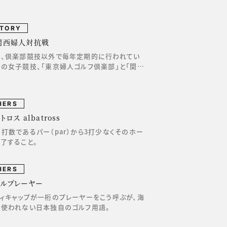
STORY
関西婦人対抗戦
に、倶楽部競技以外で毎年定期的に行われてい
の女子競技、「東京婦人ゴルフ倶楽部」と「関…
HERS
ロス albatross
打数であるパー（par）から3打少なくそのホー
了すること。
HERS
グルプレーヤー
ィキャップが一桁のプレーヤーをこう呼ぶが、海
は使われない日本独自のゴルフ用語。