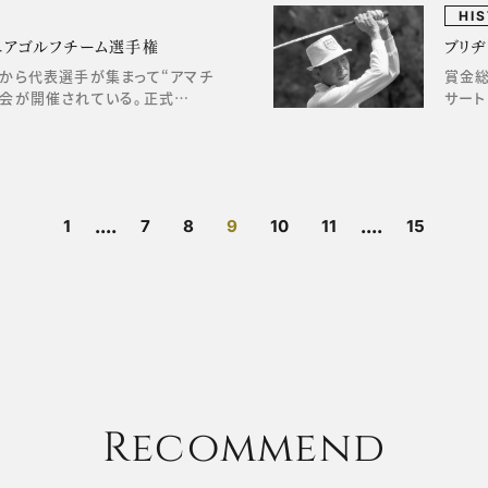
HI
チュアゴルフチーム選手権
ブリ
から代表選手が集まって“アマチ
賞金総
大会が開催されている。正式…
サート
....
....
1
7
8
9
10
11
15
Recommend