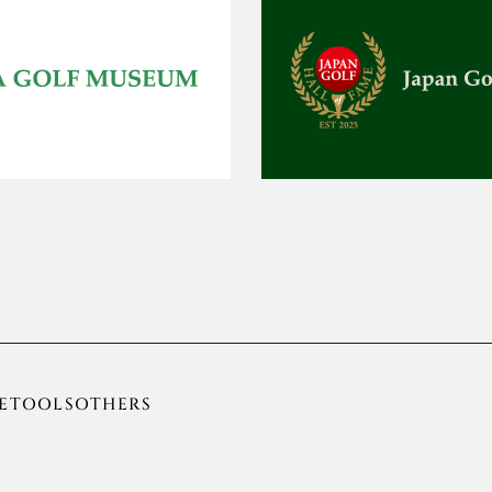
E
TOOLS
OTHERS